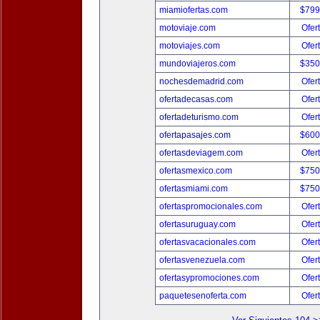
miamiofertas.com
$799
motoviaje.com
Ofer
motoviajes.com
Ofer
mundoviajeros.com
$350
nochesdemadrid.com
Ofer
ofertadecasas.com
Ofer
ofertadeturismo.com
Ofer
ofertapasajes.com
$600
ofertasdeviagem.com
Ofer
ofertasmexico.com
$750
ofertasmiami.com
$750
ofertaspromocionales.com
Ofer
ofertasuruguay.com
Ofer
ofertasvacacionales.com
Ofer
ofertasvenezuela.com
Ofer
ofertasypromociones.com
Ofer
paquetesenoferta.com
Ofer