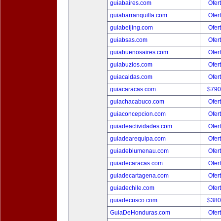
guiabaires.com
Ofer
guiabarranquilla.com
Ofer
guiabeijing.com
Ofer
guiabsas.com
Ofer
guiabuenosaires.com
Ofer
guiabuzios.com
Ofer
guiacaldas.com
Ofer
guiacaracas.com
$790
guiachacabuco.com
Ofer
guiaconcepcion.com
Ofer
guiadeactividades.com
Ofer
guiadearequipa.com
Ofer
guiadeblumenau.com
Ofer
guiadecaracas.com
Ofer
guiadecartagena.com
Ofer
guiadechile.com
Ofer
guiadecusco.com
$380
GuiaDeHonduras.com
Ofer