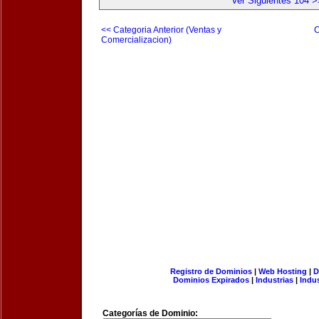
Ver Siguientes 104 >
<< Categoria Anterior (Ventas y
C
Comercializacion)
Registro de Dominios
|
Web Hosting
|
D
Dominios Expirados
|
Industrias
|
Indu
Categorías de Dominio: