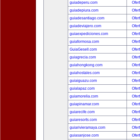
guiadeperu.com
Ofer
guiadepiura.com
Ofer
guiadesantiago.com
Ofer
guiadeviajero.com
Ofer
guiaexpediciones.com
Ofer
guiaformosa.com
Ofer
GuiaGesell.com
Ofer
guiagrecia.com
Ofer
guiahongkong.com
Ofer
guiahostales.com
Ofer
guiaiguazu.com
Ofer
guialapaz.com
Ofer
guiamorelia.com
Ofer
guiapinamar.com
Ofer
guiarecife.com
Ofer
guiaresorts.com
Ofer
guiarivieramaya.com
Ofer
guiasanjose.com
Ofer