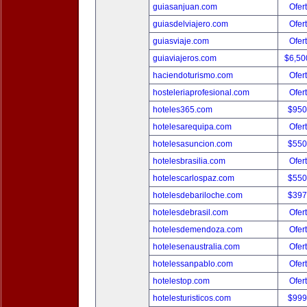
guiasanjuan.com
Ofer
guiasdelviajero.com
Ofer
guiasviaje.com
Ofer
guiaviajeros.com
$6,50
haciendoturismo.com
Ofer
hosteleriaprofesional.com
Ofer
hoteles365.com
$950
hotelesarequipa.com
Ofer
hotelesasuncion.com
$550
hotelesbrasilia.com
Ofer
hotelescarlospaz.com
$550
hotelesdebariloche.com
$397
hotelesdebrasil.com
Ofer
hotelesdemendoza.com
Ofer
hotelesenaustralia.com
Ofer
hotelessanpablo.com
Ofer
hotelestop.com
Ofer
hotelesturisticos.com
$999