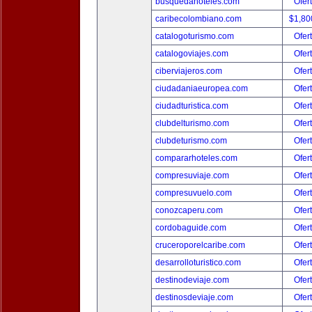
busquedahoteles.com
Ofer
caribecolombiano.com
$1,80
catalogoturismo.com
Ofer
catalogoviajes.com
Ofer
ciberviajeros.com
Ofer
ciudadaniaeuropea.com
Ofer
ciudadturistica.com
Ofer
clubdelturismo.com
Ofer
clubdeturismo.com
Ofer
compararhoteles.com
Ofer
compresuviaje.com
Ofer
compresuvuelo.com
Ofer
conozcaperu.com
Ofer
cordobaguide.com
Ofer
cruceroporelcaribe.com
Ofer
desarrolloturistico.com
Ofer
destinodeviaje.com
Ofer
destinosdeviaje.com
Ofer