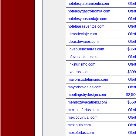
hotelesyalojamiento.com
Ofer
hotelesygastronomia.com
Ofer
hotelesyhospedaje.com
Ofer
hotelparaeventos.com
Ofer
ideasdeviaje.com
Ofer
ideasdeviajes.com
Ofer
ilovebuenosaires.com
$850
infovacaciones.com
Ofer
linksturismo.com
Ofer
livebrasil.com
$899
mayoristadeturismo.com
Ofer
mayoristaviajes.com
Ofer
meetingsbydesign.com
$2,50
mendozavacations.com
$550
mexicoofertas.com
Ofer
mexicovirtual.com
Ofer
mexiguia.com
Ofer
mexofertas.com
Ofer