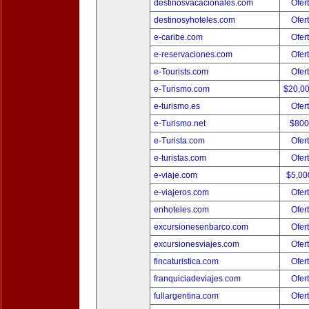
destinosvacacionales.com
Ofer
destinosyhoteles.com
Ofer
e-caribe.com
Ofer
e-reservaciones.com
Ofer
e-Tourists.com
Ofer
e-Turismo.com
$20,0
e-turismo.es
Ofer
e-Turismo.net
$800
e-Turista.com
Ofer
e-turistas.com
Ofer
e-viaje.com
$5,00
e-viajeros.com
Ofer
enhoteles.com
Ofer
excursionesenbarco.com
Ofer
excursionesviajes.com
Ofer
fincaturistica.com
Ofer
franquiciadeviajes.com
Ofer
fullargentina.com
Ofer