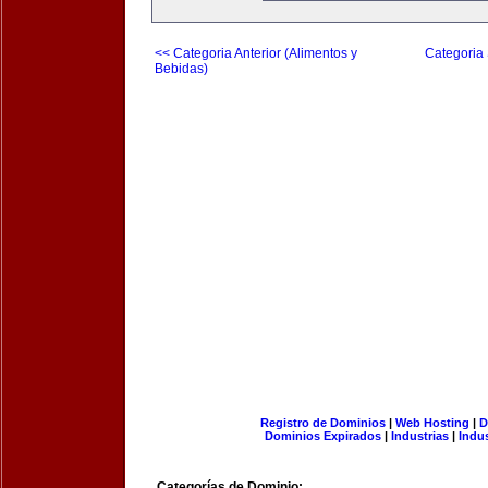
<< Categoria Anterior (Alimentos y
Categoria 
Bebidas)
Registro de Dominios
|
Web Hosting
|
D
Dominios Expirados
|
Industrias
|
Indu
Categorías de Dominio: