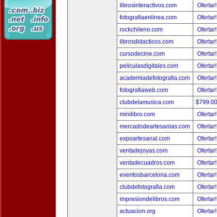
librosinteractivos.com
Ofertar
fotografiaenlinea.com
Ofertar
rockchileno.com
Ofertar
librosdidacticos.com
Ofertar
cursodecine.com
Ofertar
peliculasdigitales.com
Ofertar
academiadefotografia.com
Ofertar
fotografiaweb.com
Ofertar
clubdelamusica.com
$799.0
minilibro.com
Ofertar
mercadodeartesanias.com
Ofertar
expoartesanal.com
Ofertar
ventadejoyas.com
Ofertar
ventadecuadros.com
Ofertar
eventosbarcelona.com
Ofertar
clubdefotografia.com
Ofertar
impresiondelibros.com
Ofertar
actuacion.org
Ofertar