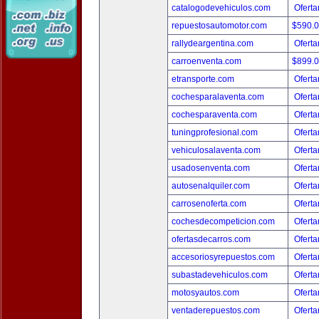
catalogodevehiculos.com
Oferta
repuestosautomotor.com
$590.
rallydeargentina.com
Oferta
carroenventa.com
$899.
etransporte.com
Oferta
cochesparalaventa.com
Oferta
cochesparaventa.com
Oferta
tuningprofesional.com
Oferta
vehiculosalaventa.com
Oferta
usadosenventa.com
Oferta
autosenalquiler.com
Oferta
carrosenoferta.com
Oferta
cochesdecompeticion.com
Oferta
ofertasdecarros.com
Oferta
accesoriosyrepuestos.com
Oferta
subastadevehiculos.com
Oferta
motosyautos.com
Oferta
ventaderepuestos.com
Oferta