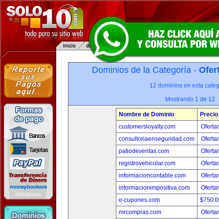
Dominios de la Categoría -
Ofer
12 dominios en esta categ
Mostrando 1 de 12
Nombre de Dominio
Precio
customersloyalty.com
Oferta
consultoriaenseguridad.com
Oferta
patiodeventas.com
Oferta
registrovehicular.com
Oferta
informacioncontable.com
Oferta
informacionimpositiva.com
Oferta
e-cupones.com
$750.
mrcompras.com
Oferta