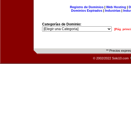
Registro de Dominios
|
Web Hosting
|
D
Dominios Expirados
|
Industrias
|
Indu
Categorías de Dominio:
[Pág. princi
** Precios expre
© 2002/2022 Solo10.com