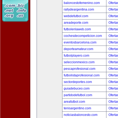
baloncestofemenino.com
Oferta
rallydeargentina.com
Oferta
webdefutbol.com
Oferta
areadeporte.com
Oferta
futbolenlaweb.com
Oferta
cochesdecompeticion.com
Oferta
eventosbarcelona.com
Oferta
deporteamateur.com
Oferta
futbolplayero.com
Oferta
seleccionmexico.com
Oferta
pescaprofesional.com
Oferta
futbolistaprofesional.com
Oferta
sectordeportes.com
Oferta
guiadebuceo.com
Oferta
partidodefutbol.com
Oferta
areafutbol.com
Oferta
tenisargentino.com
Oferta
noticiasbaloncesto.com
Oferta