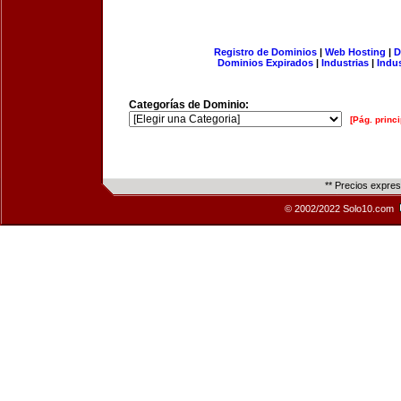
Registro de Dominios
|
Web Hosting
|
D
Dominios Expirados
|
Industrias
|
Indu
Categorías de Dominio:
[Pág. princi
** Precios expre
© 2002/2022 Solo10.com