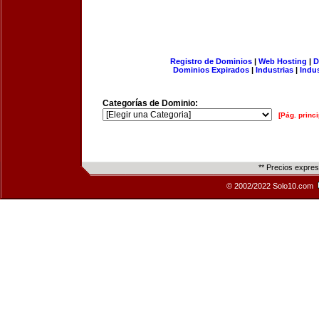
Registro de Dominios
|
Web Hosting
|
D
Dominios Expirados
|
Industrias
|
Indu
Categorías de Dominio:
[Pág. princi
** Precios expre
© 2002/2022 Solo10.com