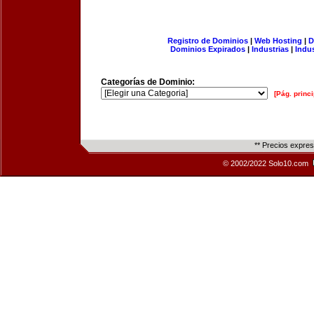
Registro de Dominios
|
Web Hosting
|
D
Dominios Expirados
|
Industrias
|
Indu
Categorías de Dominio:
[Pág. princi
** Precios expre
© 2002/2022 Solo10.com