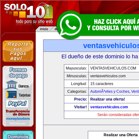
ventasvehiculo
El dueño de este dominio lo ha
Mayusculas:
VENTASVEHICULOS.COM
Minusculas:
ventasvehiculos.com
Longitud:
15 caracteres
Categorias:
AutomÃ³viles y Coches
,
Vent
Precio:
Realizar una oferta!
Visitar!
ventasvehiculos.com
Serán consideradas ofer
Realizar una Oferta