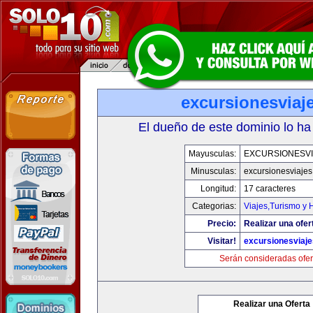
excursionesviaj
El dueño de este dominio lo ha
Mayusculas:
EXCURSIONESVI
Minusculas:
excursionesviaje
Longitud:
17 caracteres
Categorias:
Viajes,Turismo y
Precio:
Realizar una ofer
Visitar!
excursionesviaj
Serán consideradas ofer
Realizar una Oferta