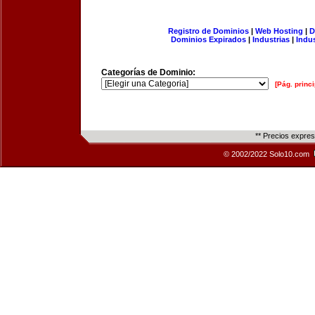
Registro de Dominios
|
Web Hosting
|
D
Dominios Expirados
|
Industrias
|
Indu
Categorías de Dominio:
[Pág. princi
** Precios expre
© 2002/2022 Solo10.com