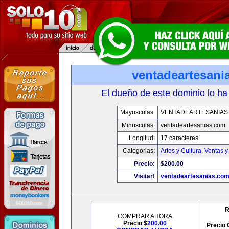
ventadeartesani
El dueño de este dominio lo ha
Mayusculas:
VENTADEARTESANIAS
Minusculas:
ventadeartesanias.com
Longitud:
17 caracteres
Categorias:
Artes y Cultura
,
Ventas y
Precio:
$200.00
Visitar!
ventadeartesanias.co
R
COMPRAR AHORA
Precio $
200.00
Precio 