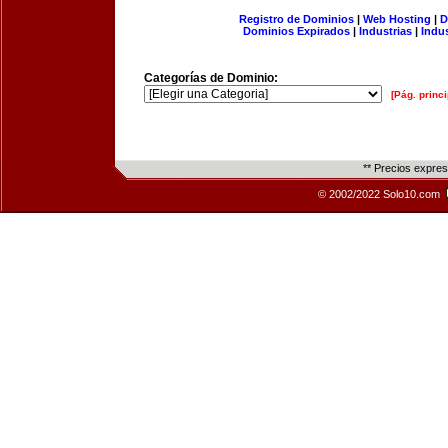
Registro de Dominios
|
Web Hosting
|
D
Dominios Expirados
|
Industrias
|
Indu
Categorías de Dominio:
[Pág. princi
** Precios expre
© 2002/2022 Solo10.com