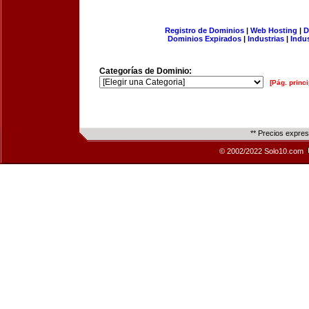
Registro de Dominios
|
Web Hosting
|
D
Dominios Expirados
|
Industrias
|
Indu
Categorías de Dominio:
[Pág. princi
** Precios expre
© 2002/2022 Solo10.com