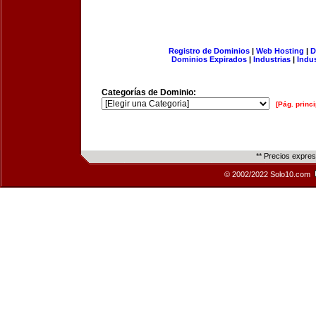
Registro de Dominios
|
Web Hosting
|
D
Dominios Expirados
|
Industrias
|
Indu
Categorías de Dominio:
[Pág. princi
** Precios expre
© 2002/2022 Solo10.com