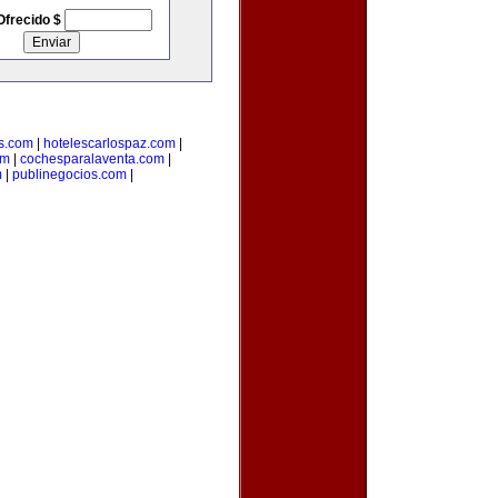
Ofrecido $
s.com
|
hotelescarlospaz.com
|
om
|
cochesparalaventa.com
|
m
|
publinegocios.com
|