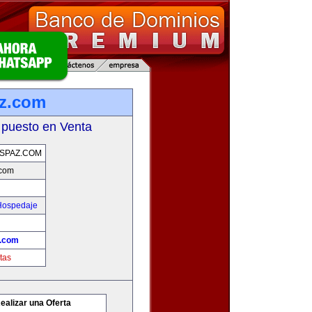
az.com
 puesto en Venta
SPAZ.COM
.com
 Hospedaje
z.com
tas
ealizar una Oferta