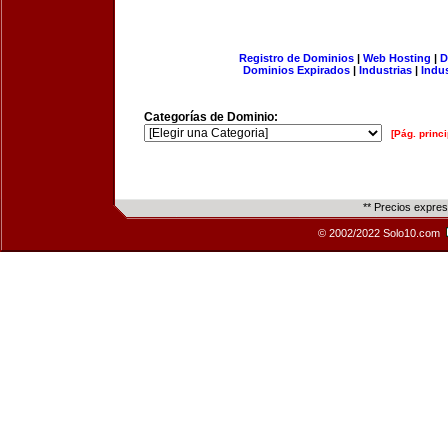
Registro de Dominios
|
Web Hosting
|
D
Dominios Expirados
|
Industrias
|
Indu
Categorías de Dominio:
[Pág. princi
** Precios expre
© 2002/2022 Solo10.com