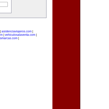
|
asistenciaviajeros.com
|
om
|
vehiculosalaventa.com
|
asmarcas.com
|