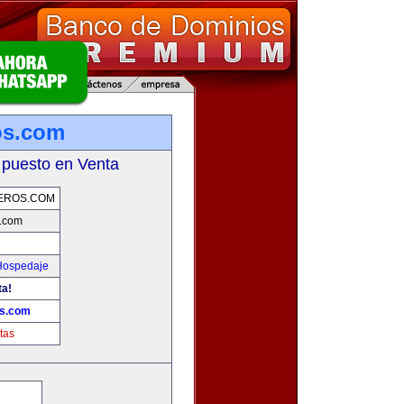
ros.com
 puesto en Venta
JEROS.COM
s.com
 Hospedaje
ta!
os.com
tas