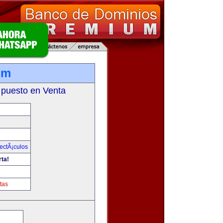
om
 puesto en Venta
ectÃ¡culos
rta!
tas