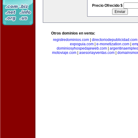
Precio Ofrecido $
Otros dominios en venta:
registredominios.com
|
directoriodepublicidad.com
expoguia.com
|
e-monetization.com
|
emp
dominiosyhospedajeweb.com
|
argentinaemple
motoviaje.com
|
asesoriayventas.com
|
domainsmon