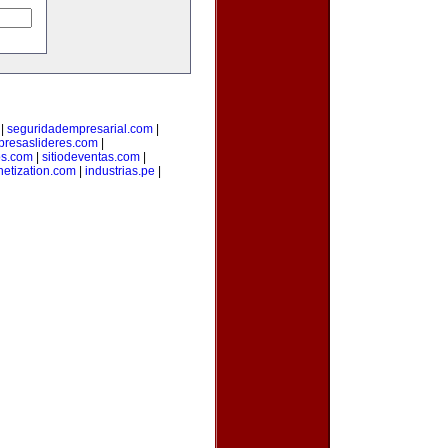
|
seguridadempresarial.com
|
resaslideres.com
|
os.com
|
sitiodeventas.com
|
etization.com
|
industrias.pe
|