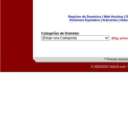
Registro de Dominios
|
Web Hosting
|
D
Dominios Expirados
|
Industrias
|
Indu
Categorías de Dominio:
[Pág. princi
** Precios expre
© 2002/2022 Solo10.com