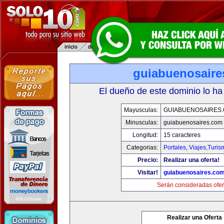
guiabuenosaire
El dueño de este dominio lo ha
Mayusculas:
GUIABUENOSAIRES
Minusculas:
guiabuenosaires.com
Longitud:
15 caracteres
Categorias:
Portales
,
Viajes,Turi
Precio:
Realizar una oferta!
Visitar!
guiabuenosaires.co
Serán consideradas ofer
Realizar una Oferta