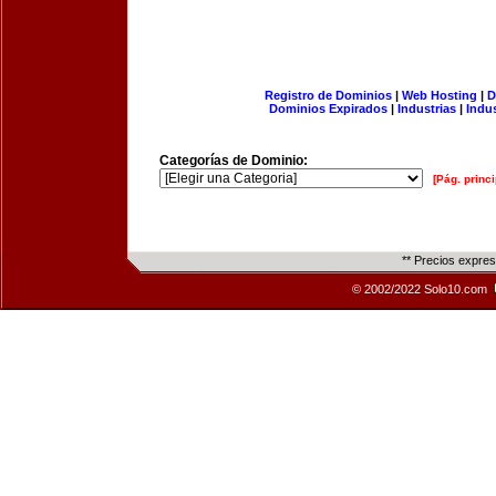
Registro de Dominios
|
Web Hosting
|
D
Dominios Expirados
|
Industrias
|
Indu
Categorías de Dominio:
[Pág. princi
** Precios expre
© 2002/2022 Solo10.com