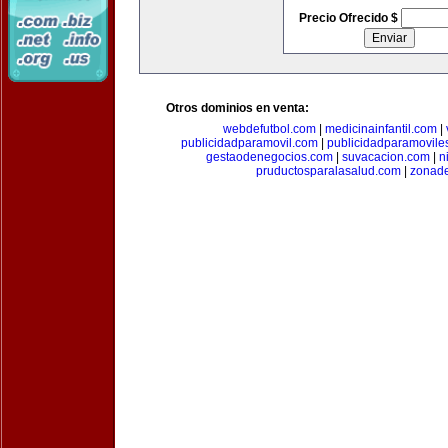
Precio Ofrecido $
Otros dominios en venta:
webdefutbol.com
|
medicinainfantil.com
|
publicidadparamovil.com
|
publicidadparamovile
gestaodenegocios.com
|
suvacacion.com
|
n
pruductosparalasalud.com
|
zonad