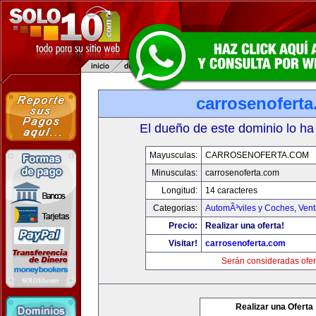
carrosenofert
El dueño de este dominio lo ha
Mayusculas:
CARROSENOFERTA.COM
Minusculas:
carrosenoferta.com
Longitud:
14 caracteres
Categorias:
AutomÃ³viles y Coches
,
Vent
Precio:
Realizar una oferta!
Visitar!
carrosenoferta.com
Serán consideradas ofer
Realizar una Oferta