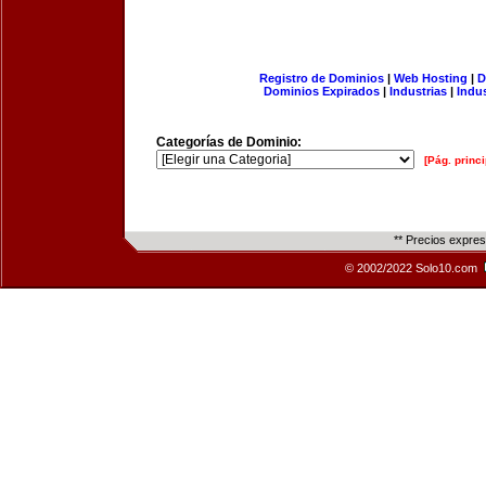
Registro de Dominios
|
Web Hosting
|
D
Dominios Expirados
|
Industrias
|
Indu
Categorías de Dominio:
[Pág. princi
** Precios expre
© 2002/2022 Solo10.com