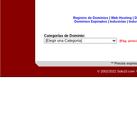
Registro de Dominios
|
Web Hosting
|
D
Dominios Expirados
|
Industrias
|
Indu
Categorías de Dominio:
[Pág. princi
** Precios expre
© 2002/2022 Solo10.com