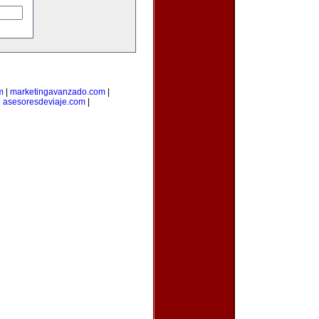
m
|
marketingavanzado.com
|
|
asesoresdeviaje.com
|