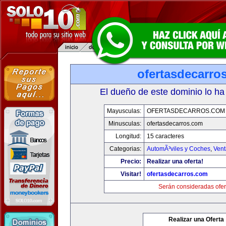
ofertasdecarro
El dueño de este dominio lo ha
Mayusculas:
OFERTASDECARROS.COM
Minusculas:
ofertasdecarros.com
Longitud:
15 caracteres
Categorias:
AutomÃ³viles y Coches
,
Vent
Precio:
Realizar una oferta!
Visitar!
ofertasdecarros.com
Serán consideradas ofer
Realizar una Oferta