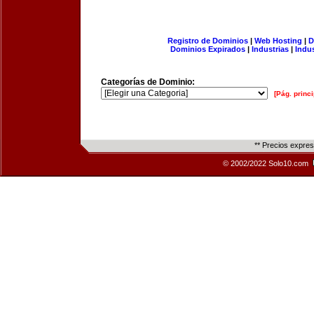
Registro de Dominios
|
Web Hosting
|
D
Dominios Expirados
|
Industrias
|
Indu
Categorías de Dominio:
[Pág. princi
** Precios expre
© 2002/2022 Solo10.com