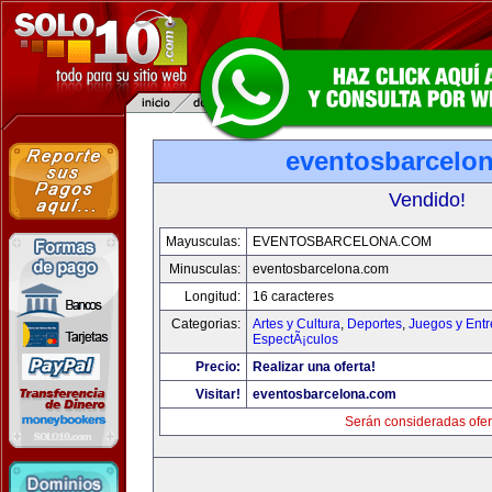
eventosbarcelo
Vendido!
Mayusculas:
EVENTOSBARCELONA.COM
Minusculas:
eventosbarcelona.com
Longitud:
16 caracteres
Categorias:
Artes y Cultura
,
Deportes
,
Juegos y Entr
EspectÃ¡culos
Precio:
Realizar una oferta!
Visitar!
eventosbarcelona.com
Serán consideradas ofer