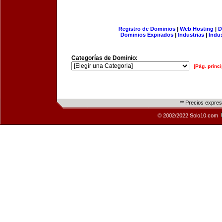
Registro de Dominios
|
Web Hosting
|
D
Dominios Expirados
|
Industrias
|
Indu
Categorías de Dominio:
[Pág. princi
** Precios expre
© 2002/2022 Solo10.com