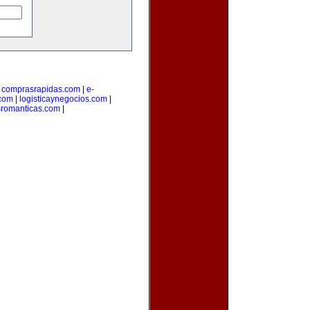
|
comprasrapidas.com
|
e-
.com
|
logisticaynegocios.com
|
sromanticas.com
|