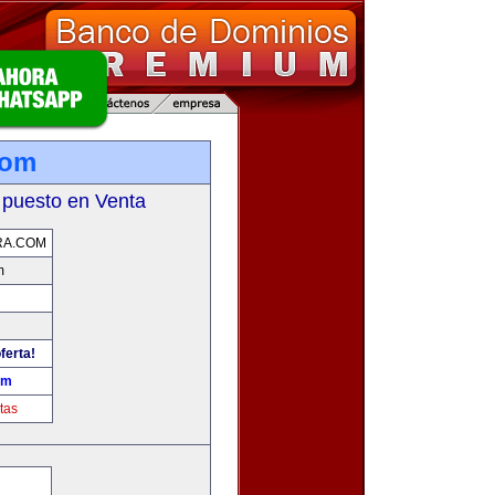
com
 puesto en Venta
RA.COM
m
ferta!
om
tas