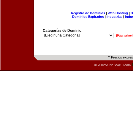
Registro de Dominios
|
Web Hosting
|
D
Dominios Expirados
|
Industrias
|
Indu
Categorías de Dominio:
[Pág. princi
** Precios expre
© 2002/2022 Solo10.com