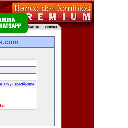
s.com
isiÃ³n y EspectÃ¡culos
tas