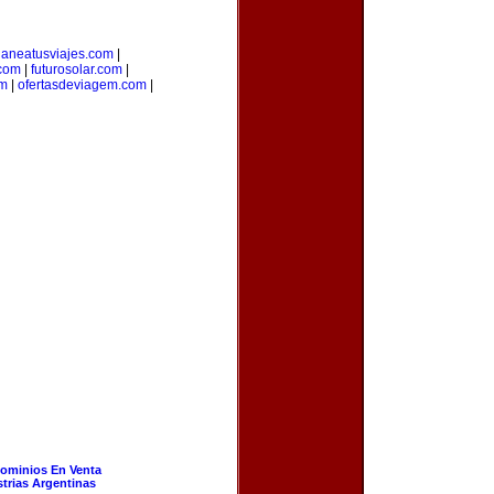
laneatusviajes.com
|
.com
|
futurosolar.com
|
om
|
ofertasdeviagem.com
|
ominios En Venta
strias Argentinas