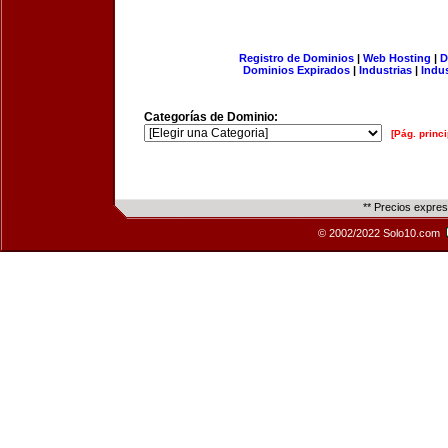
Registro de Dominios
|
Web Hosting
|
D
Dominios Expirados
|
Industrias
|
Indu
Categorías de Dominio:
[Pág. princi
** Precios expre
© 2002/2022 Solo10.com