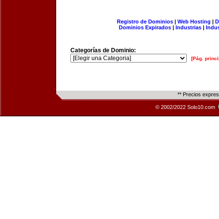
Registro de Dominios
|
Web Hosting
|
D
Dominios Expirados
|
Industrias
|
Indu
Categorías de Dominio:
[Pág. princi
** Precios expre
© 2002/2022 Solo10.com