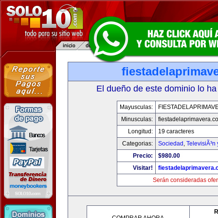
fiestadelaprimav
El dueño de este dominio lo ha
Mayusculas:
FIESTADELAPRIMAV
Minusculas:
fiestadelaprimavera.c
Longitud:
19 caracteres
Categorias:
Sociedad
,
TelevisiÃ³n
Precio:
$980.00
Visitar!
fiestadelaprimavera
Serán consideradas ofer
R