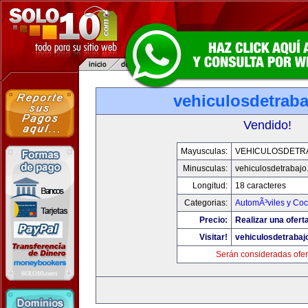
vehiculosdetrab
Vendido!
Mayusculas:
VEHICULOSDETR
Minusculas:
vehiculosdetrabaj
Longitud:
18 caracteres
Categorias:
AutomÃ³viles y Co
Precio:
Realizar una ofert
Visitar!
vehiculosdetrabaj
Serán consideradas ofer