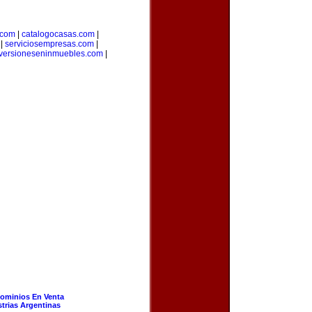
.com
|
catalogocasas.com
|
|
serviciosempresas.com
|
versioneseninmuebles.com
|
ominios En Venta
strias Argentinas