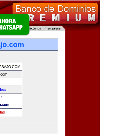
ajo.com
ABAJO.COM
o.com
ches
a!
o.com
tas