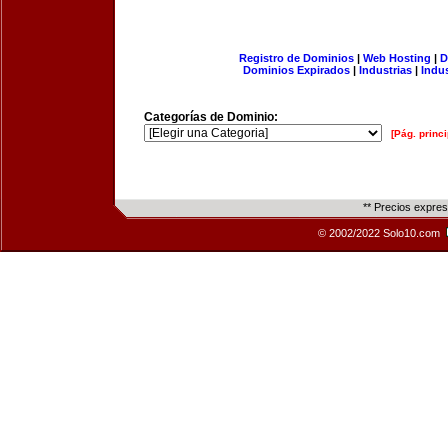
Registro de Dominios
|
Web Hosting
|
D
Dominios Expirados
|
Industrias
|
Indu
Categorías de Dominio:
[Pág. princi
** Precios expre
© 2002/2022 Solo10.com