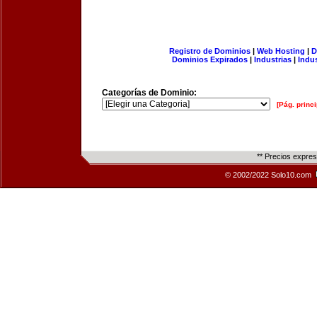
Registro de Dominios
|
Web Hosting
|
D
Dominios Expirados
|
Industrias
|
Indu
Categorías de Dominio:
[Pág. princi
** Precios expre
© 2002/2022 Solo10.com