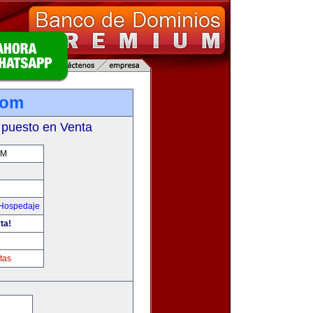
com
 puesto en Venta
OM
 Hospedaje
ta!
tas