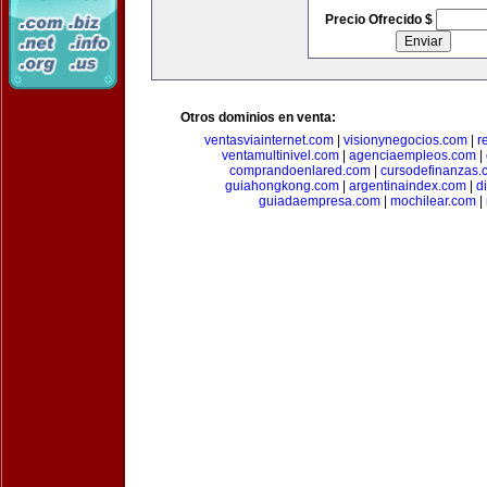
Precio Ofrecido $
Otros dominios en venta:
ventasviainternet.com
|
visionynegocios.com
|
r
ventamultinivel.com
|
agenciaempleos.com
|
comprandoenlared.com
|
cursodefinanzas.
guiahongkong.com
|
argentinaindex.com
|
d
guiadaempresa.com
|
mochilear.com
|