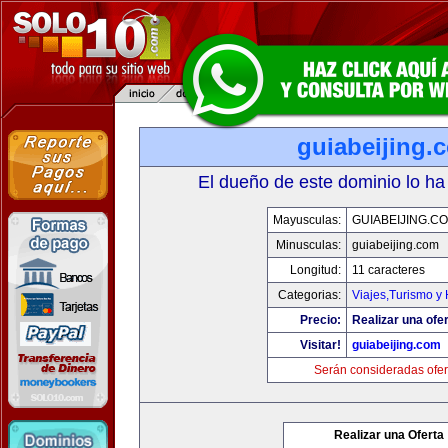
guiabeijing.
El dueño de este dominio lo ha
Mayusculas:
GUIABEIJING.C
Minusculas:
guiabeijing.com
Longitud:
11 caracteres
Categorias:
Viajes,Turismo y
Precio:
Realizar una ofer
Visitar!
guiabeijing.com
Serán consideradas ofer
Realizar una Oferta