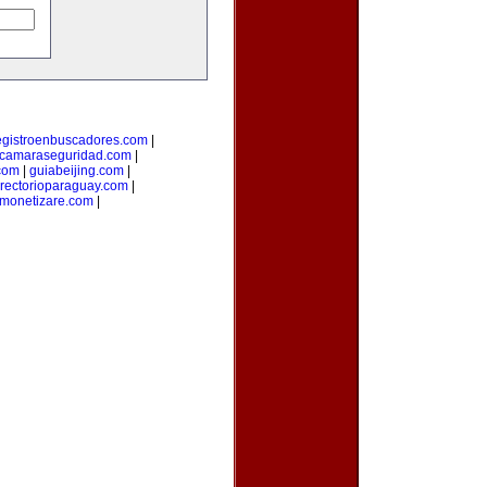
egistroenbuscadores.com
|
camaraseguridad.com
|
com
|
guiabeijing.com
|
irectorioparaguay.com
|
monetizare.com
|