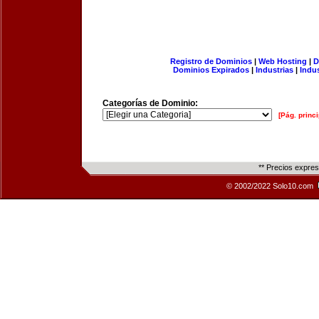
Registro de Dominios
|
Web Hosting
|
D
Dominios Expirados
|
Industrias
|
Indu
Categorías de Dominio:
[Pág. princi
** Precios expre
© 2002/2022 Solo10.com