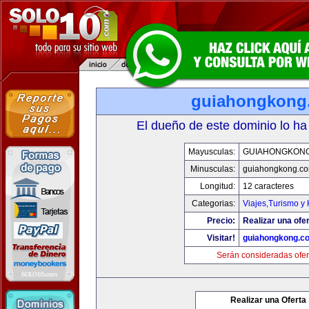
guiahongkong
El dueño de este dominio lo ha
Mayusculas:
GUIAHONGKON
Minusculas:
guiahongkong.c
Longitud:
12 caracteres
Categorias:
Viajes,Turismo y
Precio:
Realizar una ofer
Visitar!
guiahongkong.c
Serán consideradas ofer
Realizar una Oferta