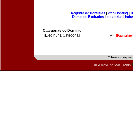
Registro de Dominios
|
Web Hosting
|
D
Dominios Expirados
|
Industrias
|
Indu
Categorías de Dominio:
[Pág. princi
** Precios expre
© 2002/2022 Solo10.com