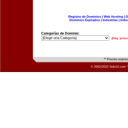
Registro de Dominios
|
Web Hosting
|
D
Dominios Expirados
|
Industrias
|
Indu
Categorías de Dominio:
[Pág. princi
** Precios expre
© 2002/2022 Solo10.com