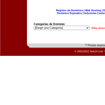
Registro de Dominios
|
Web Hosting
|
D
Dominios Expirados
|
Industrias
|
Indu
Categorías de Dominio:
[Pág. princi
** Precios expre
© 2002/2022 Solo10.com