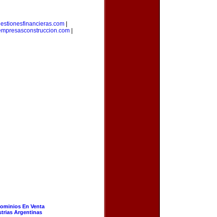
estionesfinancieras.com
|
empresasconstruccion.com
|
ominios En Venta
strias Argentinas