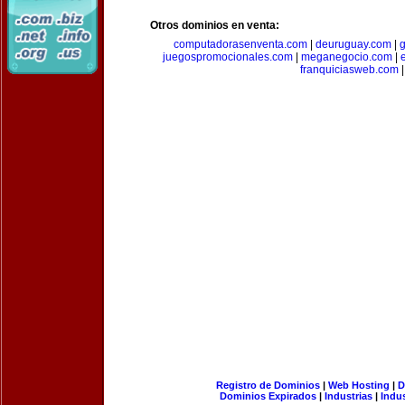
Otros dominios en venta:
computadorasenventa.com
|
deuruguay.com
|
g
juegospromocionales.com
|
meganegocio.com
|
franquiciasweb.com
|
Registro de Dominios
|
Web Hosting
|
D
Dominios Expirados
|
Industrias
|
Indu