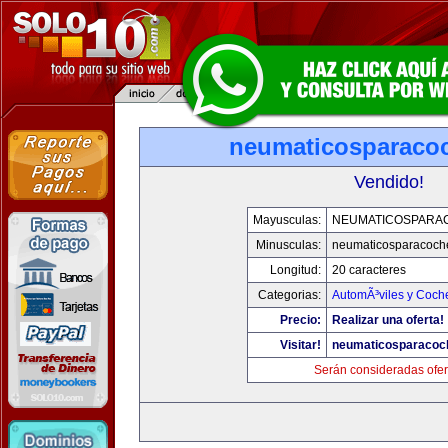
neumaticosparaco
Vendido!
Mayusculas:
NEUMATICOSPARA
Minusculas:
neumaticosparacoch
Longitud:
20 caracteres
Categorias:
AutomÃ³viles y Coch
Precio:
Realizar una oferta!
Visitar!
neumaticosparacoc
Serán consideradas ofer