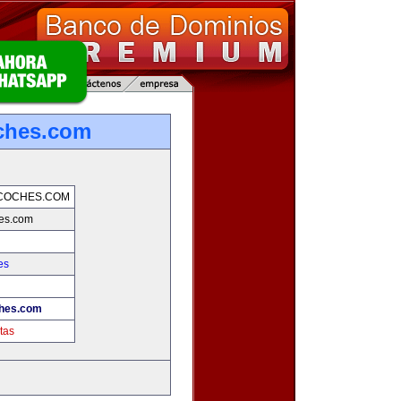
ches.com
COCHES.COM
es.com
es
hes.com
tas