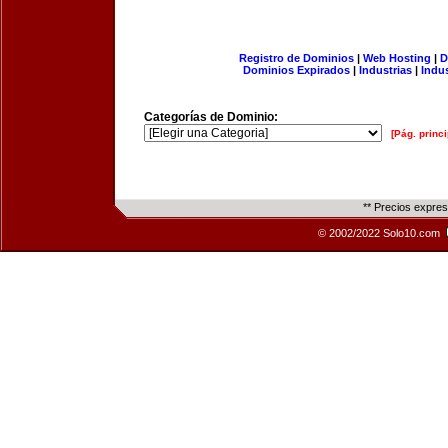
Registro de Dominios
|
Web Hosting
|
D
Dominios Expirados
|
Industrias
|
Indu
Categorías de Dominio:
[Pág. princi
** Precios expre
© 2002/2022 Solo10.com