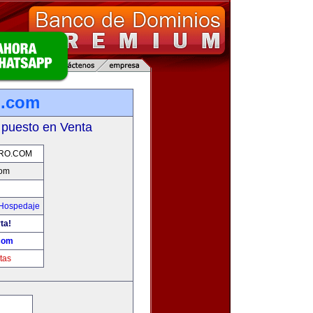
o.com
 puesto en Venta
ERO.COM
com
 Hospedaje
ta!
.com
tas