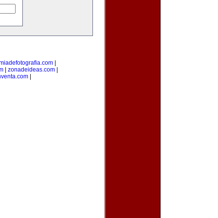
iadefotografia.com
|
om
|
zonadeideas.com
|
nventa.com
|