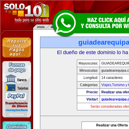
guiadearequip
El dueño de este dominio lo ha
Mayusculas:
GUIADEAREQUI
Minusculas:
guiadearequipa.
Longitud:
14 caracteres
Categorias:
Viajes,Turismo y
Precio:
Realizar una ofer
Visitar!
guiadearequipa
Serán consideradas ofer
Realizar una Oferta