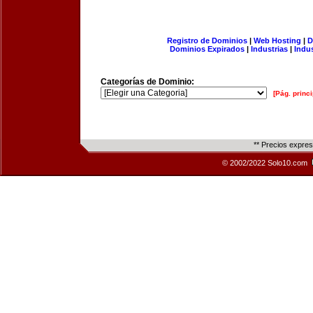
Registro de Dominios
|
Web Hosting
|
D
Dominios Expirados
|
Industrias
|
Indu
Categorías de Dominio:
[Pág. princi
** Precios expre
© 2002/2022 Solo10.com