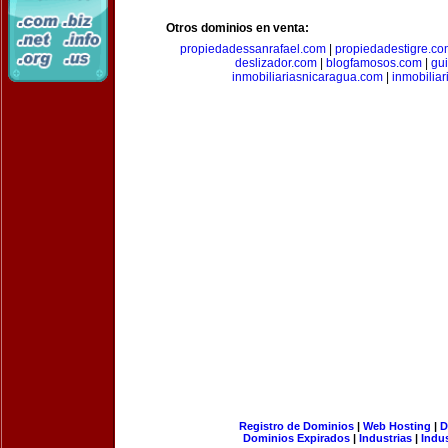
Otros dominios en venta:
propiedadessanrafael.com
|
propiedadestigre.c
deslizador.com
|
blogfamosos.com
|
gu
inmobiliariasnicaragua.com
|
inmobilia
Registro de Dominios
|
Web Hosting
|
D
Dominios Expirados
|
Industrias
|
Indu