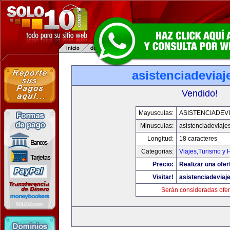
asistenciadevia
Vendido!
Mayusculas:
ASISTENCIADEV
Minusculas:
asistenciadeviaje
Longitud:
18 caracteres
Categorias:
Viajes,Turismo y
Precio:
Realizar una ofer
Visitar!
asistenciadeviaj
Serán consideradas ofer