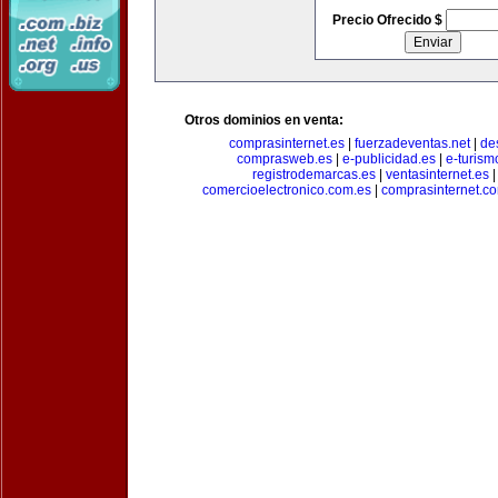
Precio Ofrecido $
Otros dominios en venta:
comprasinternet.es
|
fuerzadeventas.net
|
de
comprasweb.es
|
e-publicidad.es
|
e-turism
registrodemarcas.es
|
ventasinternet.es
comercioelectronico.com.es
|
comprasinternet.c