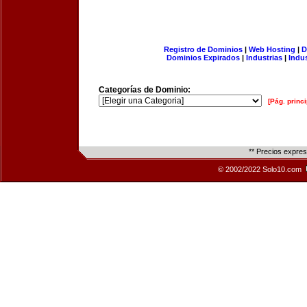
Registro de Dominios
|
Web Hosting
|
D
Dominios Expirados
|
Industrias
|
Indu
Categorías de Dominio:
[Pág. princi
** Precios expre
© 2002/2022 Solo10.com