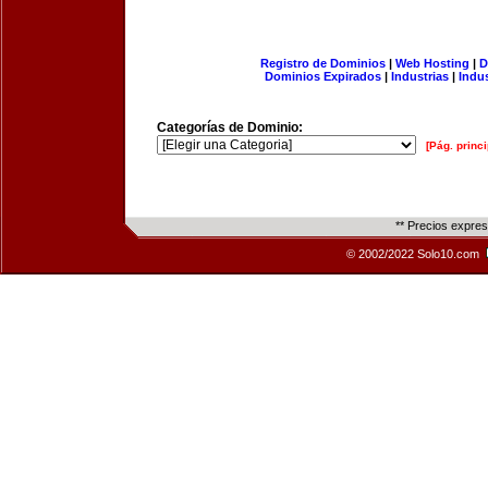
Registro de Dominios
|
Web Hosting
|
D
Dominios Expirados
|
Industrias
|
Indu
Categorías de Dominio:
[Pág. princi
** Precios expre
© 2002/2022 Solo10.com