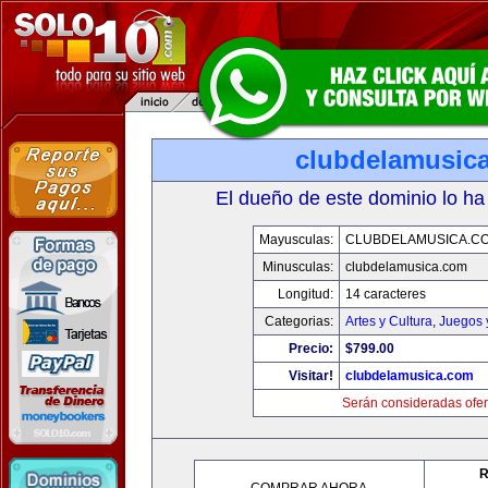
clubdelamusic
El dueño de este dominio lo ha
Mayusculas:
CLUBDELAMUSICA.C
Minusculas:
clubdelamusica.com
Longitud:
14 caracteres
Categorias:
Artes y Cultura
,
Juegos 
Precio:
$799.00
Visitar!
clubdelamusica.com
Serán consideradas ofer
R