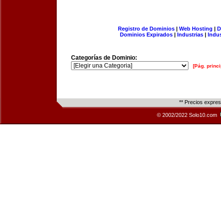
Registro de Dominios
|
Web Hosting
|
D
Dominios Expirados
|
Industrias
|
Indu
Categorías de Dominio:
[Pág. princi
** Precios expre
© 2002/2022 Solo10.com