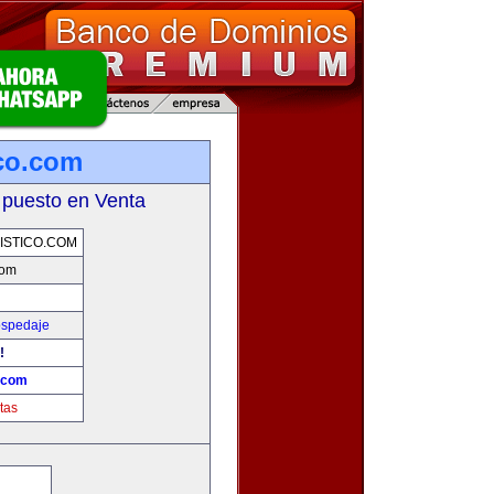
ico.com
 puesto en Venta
STICO.COM
com
ospedaje
!
o.com
tas