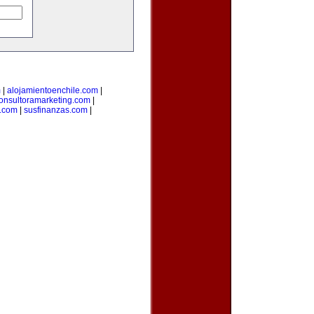
m
|
alojamientoenchile.com
|
onsultoramarketing.com
|
l.com
|
susfinanzas.com
|