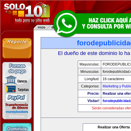
forodepublicid
El dueño de este dominio lo ha
Mayusculas:
FORODEPUBLIC
Minusculas:
forodepublicidad
Longitud:
16 caracteres
Categorias:
Marketing y Publi
Precio:
Realizar una ofer
Visitar!
forodepublicida
Serán consideradas ofer
Realizar una Oferta