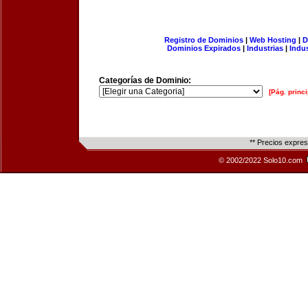
Registro de Dominios
|
Web Hosting
|
D
Dominios Expirados
|
Industrias
|
Indu
Categorías de Dominio:
[Pág. princi
** Precios expre
© 2002/2022 Solo10.com