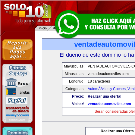
ventadeautomovi
El dueño de este dominio lo ha
Mayusculas:
VENTADEAUTOMOVILES.C
Minusculas:
ventadeautomoviles.com
Longitud:
18 caracteres
Categorias:
AutomÃ³viles y Coches
,
Vent
Precio:
Realizar una oferta!
Visitar!
ventadeautomoviles.com
Serán consideradas ofer
Realizar una Oferta