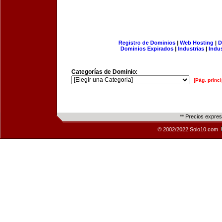
Registro de Dominios
|
Web Hosting
|
D
Dominios Expirados
|
Industrias
|
Indu
Categorías de Dominio:
[Pág. princi
** Precios expre
© 2002/2022 Solo10.com