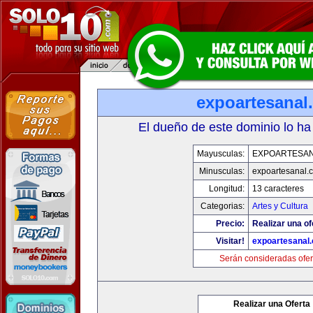
expoartesanal
El dueño de este dominio lo ha
Mayusculas:
EXPOARTESA
Minusculas:
expoartesanal.
Longitud:
13 caracteres
Categorias:
Artes y Cultura
Precio:
Realizar una of
Visitar!
expoartesanal
Serán consideradas ofer
Realizar una Oferta