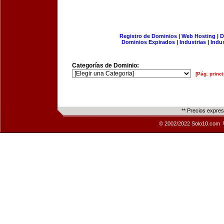
Registro de Dominios
|
Web Hosting
|
D
Dominios Expirados
|
Industrias
|
Indu
Categorías de Dominio:
[Pág. princi
** Precios expre
© 2002/2022 Solo10.com