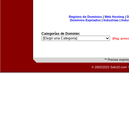
Registro de Dominios
|
Web Hosting
|
D
Dominios Expirados
|
Industrias
|
Indu
Categorías de Dominio:
[Pág. princi
** Precios expre
© 2002/2022 Solo10.com